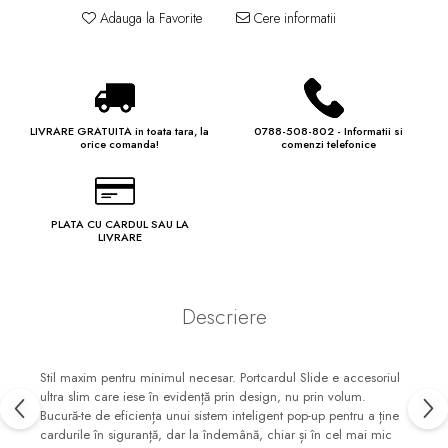
Adauga la Favorite
Cere informatii
LIVRARE GRATUITA in toata tara, la
0788-508-802 - Informatii si
orice comanda!
comenzi telefonice
PLATA CU CARDUL SAU LA
LIVRARE
Descriere
Stil maxim pentru minimul necesar. Portcardul Slide e accesoriul
ultra slim care iese în evidență prin design, nu prin volum.
Bucură-te de eficiența unui sistem inteligent pop-up pentru a ține
cardurile în siguranță, dar la îndemână, chiar și în cel mai mic