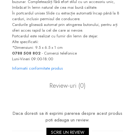
buzunar. Completează-ți fără efort stilul cu un accesoriu unic,
îmbrăcat în lemn natural de cea mai bună calitate.
În portcardul unisex Slide cu extracție automată încap până la 8
carduri, inclusiv permisul de conducere.
Cardurile glisează automat prin atingerea butonului, pentru a-ți
oferi acces rapid la cel de care ai nevoie.
Portcardul este realizat cu furnir din lemn de stejar.
Alte specificatii:
*Dimensiuni: 9.5 x 6.5 x 1 cm
0788 508 802
- Comenzi telefonice
Luni-Vineri 09:00-18:00
Informatii conformitate produs
Review-uri
(0)
Daca doresti sa iti exprimi parerea despre acest produs
poti adauga un review.
SCRIE UN REVIEW