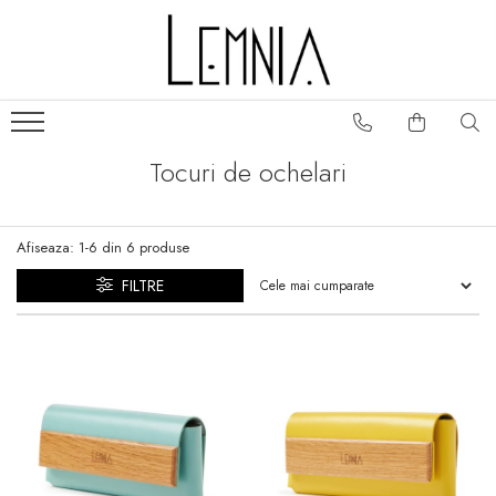
Colectii genti
Portofele
Frame
Portofele S
Fold
Portofele Unisex
Tocuri de ochelari
Classic
Portcarduri
Folclor
Huse pasaport
Afiseaza:
1-
6
din
6
produse
Play
Slide
FILTRE
No. 5