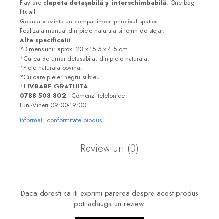
Play are
clapeta detașabilă și interschimbabilă
. One bag
fits all.
Geanta prezinta un compartiment principal spatios.
Realizata manual din piele naturala si lemn de stejar.
Alte specificatii
*Dimensiuni: aprox. 23 x 15.5 x 4.5 cm
*Curea de umar detasabila, din piele naturala.
*Piele naturala bovina.
*Culoare piele: negru si bleu.
*
LIVRARE GRATUITA
0788 508 802
- Comenzi telefonice
Luni-Vineri 09:00-19:00
Informatii conformitate produs
Review-uri
(0)
Daca doresti sa iti exprimi parerea despre acest produs
poti adauga un review.