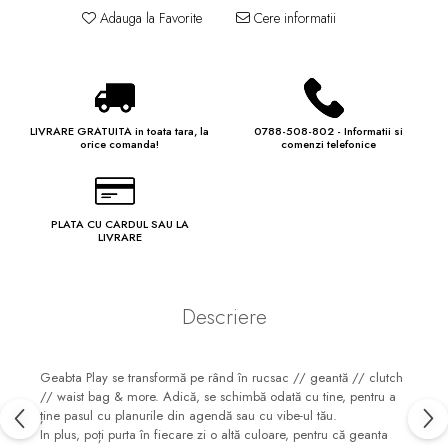
Adauga la Favorite
Cere informatii
LIVRARE GRATUITA in toata tara, la
0788-508-802 - Informatii si
orice comanda!
comenzi telefonice
PLATA CU CARDUL SAU LA
LIVRARE
Descriere
Geabta Play se transformă pe rând în rucsac // geantă // clutch
// waist bag & more. Adică, se schimbă odată cu tine, pentru a
ține pasul cu planurile din agendă sau cu vibe-ul tău.
In plus, poți purta în fiecare zi o altă culoare, pentru că geanta