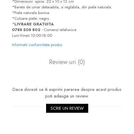
*Dimensiuni: aprox. 22 x 10 x 12 cm
*Bareta de umar detasabila, si reglabila, din piele naturala.
*Piele naturala bovina.
*Culoare piele: negru.
*
LIVRARE GRATUITA
0788 508 802
- Comenzi telefonice
Luni-Vineri 10:00-18:00
Informatii conformitate produs
Review-uri
(0)
Daca doresti sa iti exprimi parerea despre acest produs
poti adauga un review.
SCRIE UN REVIEW